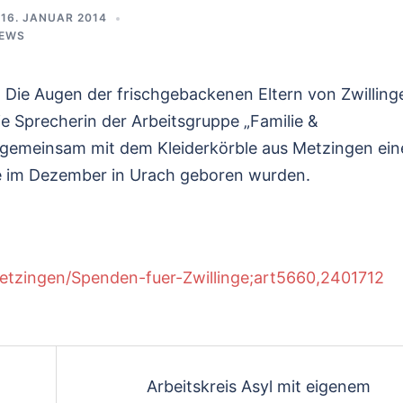
16. JANUAR 2014
NEWS
 Die Augen der frischgebackenen Eltern von Zwilling
die Sprecherin der Arbeitsgruppe „Familie &
emeinsam mit dem Kleiderkörble aus Metzingen ein
die im Dezember in Urach geboren wurden.
etzingen/Spenden-fuer-Zwillinge;art5660,2401712
on
Arbeitskreis Asyl mit eigenem