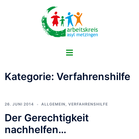
Zum
Inhalt
springen
Menü
umschalten
Kategorie:
Verfahrenshilfe
26. JUNI 2014
ALLGEMEIN
,
VERFAHRENSHILFE
Der Gerechtigkeit
nachhelfen…